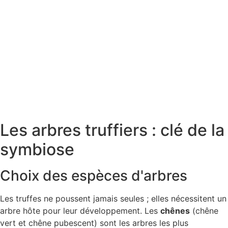
Réussir son projet de plantation
truffière
Nous concevons, pilotons et sécurisons chaque
étape de votre projet de trufficulture pour vous
garantir sérénité et résultats.
Cliquer ici
Les arbres truffiers : clé de la
symbiose
Choix des espèces d'arbres
Les truffes ne poussent jamais seules ; elles nécessitent un
arbre hôte pour leur développement. Les
chênes
(chêne
vert et chêne pubescent) sont les arbres les plus