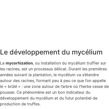
WETRUF a développé le seul agroéquipement en
gestion de l’arrosage au monde destiné à la
trufficulture. Ces outils vous aident à augmenter
votre production et à rentabiliser votre
exploitation.
Cliquer ici
Le développement du mycélium
La
mycorhization
, ou installation du mycélium truffier sur
les racines, est un processus délicat. Durant les premières
années suivant la plantation, le mycélium va s’étendre
autour des racines, formant peu à peu ce que l’on appelle
le « brûlé » : une zone autour de l’arbre où l’herbe cesse de
pousser. Ce phénomène est un bon indicateur du
développement du mycélium et du futur potentiel de
production de truffes.