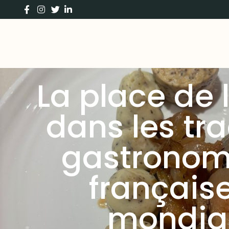
La place de l
dans les tra
gastronom
française
mondia