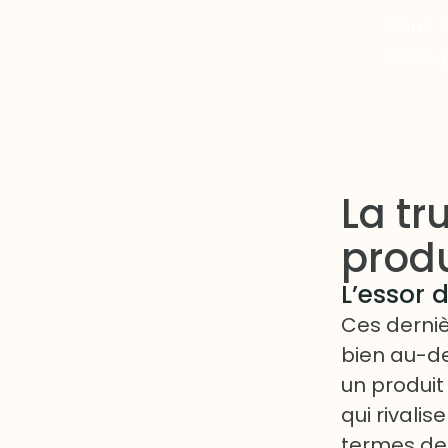
Nous c
votre 
La tr
produ
L’essor d
Ces derniè
bien au-del
un produit
qui rivali
termes de 