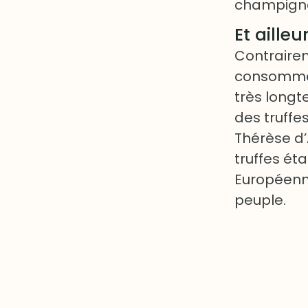
champignon
Et aille
Contrairem
consommée
très longt
des truffes
Thérèse d’A
truffes ét
Européenne
peuple.