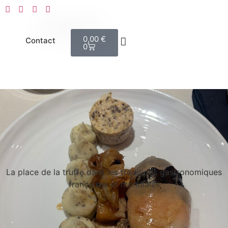
0,00
€
Contact
0
La place de la truffe dans les traditions gastronomiques
françaises et mondiales