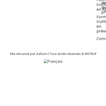
de
truff
de
en li
pr
Form
truff
en
prése
Com
Site sécurisé par AdSum | Tous droits réservés © WETRUF