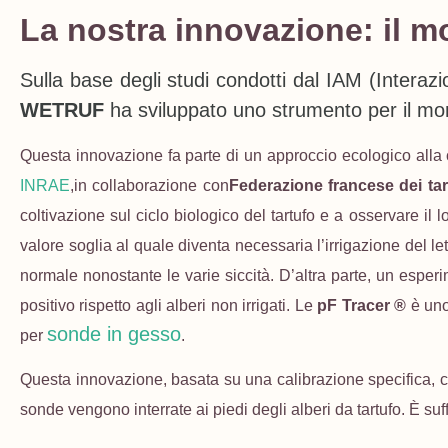
La nostra innovazione: il mo
Sulla base degli studi condotti dal IAM (Interazi
WETRUF
ha sviluppato uno strumento per il moni
Questa innovazione fa parte di un approccio ecologico alla 
INRAE
,in collaborazione con
Federazione francese dei tar
coltivazione sul ciclo biologico del tartufo e a osservare il lo
valore soglia al quale diventa necessaria l’irrigazione del le
normale nonostante le varie siccità. D’altra parte, un esper
positivo rispetto agli alberi non irrigati. Le
pF Tracer ®
è uno
sonde in gesso
per
.
Questa innovazione, basata su una calibrazione specifica, co
sonde vengono interrate ai piedi degli alberi da tartufo. È suf