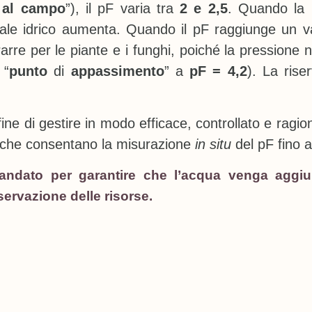
 al campo
”), il pF varia tra
2 e 2,5
. Quando la r
ziale idrico aumenta. Quando il pF raggiunge un v
trarre per le piante e i funghi, poiché la pressione
 “
punto
di
appassimento
” a
pF = 4,2
). La rise
 fine di gestire in modo efficace, controllato e ragio
i che consentano la misurazione
in situ
del pF fino a
ndato per garantire che l’acqua venga aggiun
servazione delle risorse.