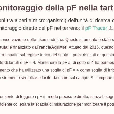
nitoraggio della pF nella tart
oni tra alberi e microrganismi) dell’unità di ricerc
toraggio diretto del pF nel terreno: il
pF Tracer
®
.
conservazione delle risorse idriche. Questo strumento è stato 
tufai
e finanziato da
FranciaAgriMer
. Attuato dal 2016, questo 
ro impatto sul regime idrico del suolo. I primi risultati di questo
tto di tartufi è pF = 4. Mantenere la pF al di sotto di 4 ha perme
imento che ha utilizzato una soglia di pF = 4 come soglia di ir
 strumento semplice e facile da usare sul campo. Si compone d
nsente di leggere i pF in modo preciso e diretto, senza bisogno
ficiente collegare la scatola di misurazione per monitorare il pote